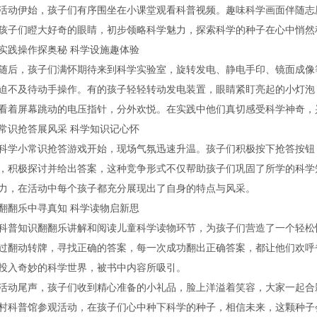
活动伊始，孩子们有序围坐在小课堂观看科普视频。趣味科学画面伴随志
孩子们瞪大好奇的眼睛，初步领略科学魅力，探索科学的种子在心中悄然
实践操作探奥秘 科学设施趣体验
随后，孩子们满怀期待来到科学实验室，旋转发电、静电手印、镜面成像
迫不及待动手操作。有的孩子轻轻转动发电装置，眼睛紧盯亮起的小灯泡
看着屏幕跳动的电压指针，分外欢悦。在实践中他们真切感受科学神奇，
常识抢答展风采 科学知识记心怀
科学小常识抢答游戏开始，现场气氛迅速升温。孩子们积极按下抢答按钮
，积极探讨并给出答案，这种竞争形式不仅帮助孩子们巩固了所学的科学
力，在活动中每个孩子都充分展现出了自身的特点与风采。
翻翻乐中寻真知 科学读物启新思
科普知识翻翻乐讲解和阅读儿童科学读物环节，为孩子们营造了一个轻松
过翻动转牌，寻找正确的答案，每一次成功翻出正确答案，都让他们欢呼
投入奇妙的科学世界，被书中内容所吸引。
活动尾声，孩子们收到精心准备的小礼品，脸上洋溢着笑容，大家一起合
村科普馆参观活动，在孩子们心中种下科学的种子，相信未来，这颗种子