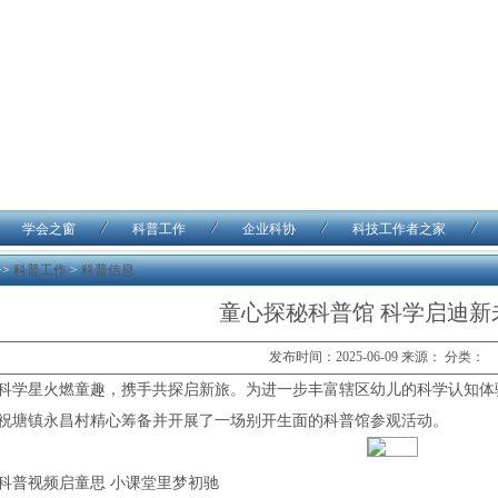
学会之窗
科普工作
企业科协
科技工作者之家
>>
科普工作
>
科普信息
童心探秘科普馆 科学启迪新
发布时间：2025-06-09 来源： 分类：
科学星火燃童趣，携手共探启新旅。为进一步丰富辖区幼儿的科学认知体
祝塘镇永昌村精心筹备并开展了一场别开生面的科普馆参观活动。
科普视频启童思 小课堂里梦初驰