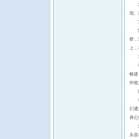
现。
察，
上，
敏捷
作能
们通
身心
永昌